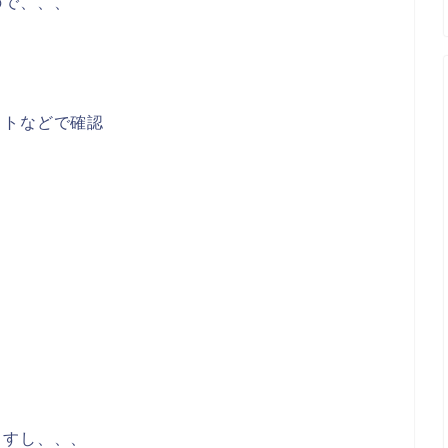
ので、、、
ットなどで確認
ますし、、、