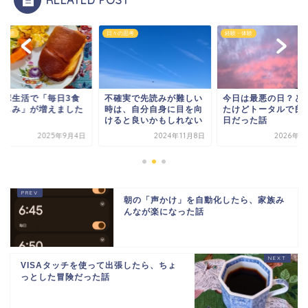
の思考
経験・体験
経験・体験
確実で先読みが難しい
今日は最悪の日？と思っ
ロカボ生活で「毎日
は、自分自身に目を向
たけどトータルで良い１
の楽しみ」が増えま
ると良いかもしれない
日だった話
2024年11月8日
2026年6月2日
2025年9
朝の「声かけ」を自動化したら、家族み
んなが楽になった話
VISAタッチを使って出張したら、ちょ
っとした冒険だった話