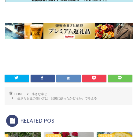
HOME
小さな幸せ
生きたお金の使い方は「記憶に残ったかどうか」で考える
RELATED POST
な幸せ
小さな幸せ
小さな幸せ