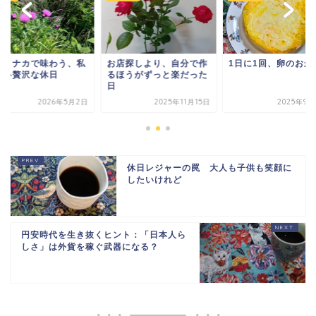
店探しより、自分で作
1日に1回、卵のおかず
トカイナカで味わう
ほうがずっと楽だった
らしい贅沢な休日
2025年11月15日
2025年9月29日
2026年5
休日レジャーの罠 大人も子供も笑顔に
したいけれど
円安時代を生き抜くヒント：「日本人ら
しさ」は外貨を稼ぐ武器になる？