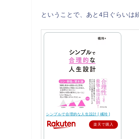
ということで、あと4日ぐらいは
シンプルで合理的な人生設計 [ 橘玲 ]
楽天で購入