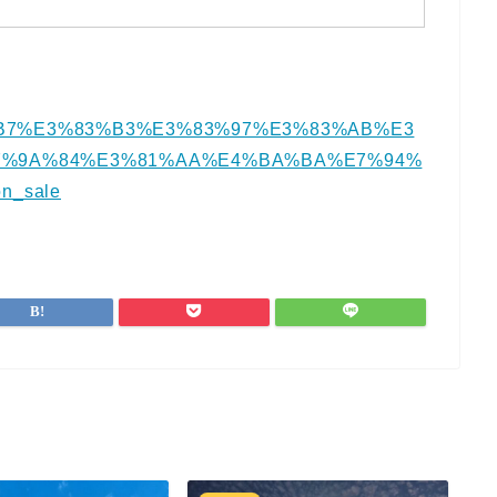
82%B7%E3%83%B3%E3%83%97%E3%83%AB%E3
7%9A%84%E3%81%AA%E4%BA%BA%E7%94%
n_sale