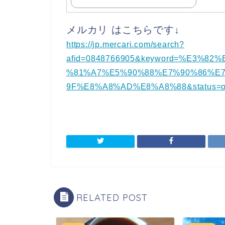
メルカリ はこちらです↓
https://jp.mercari.com/search?
afid=0848766905&keyword=%E3%
%81%A7%E5%90%88%E7%90%86%E
9F%E8%A8%AD%E8%A8%88&status=o
RELATED POST