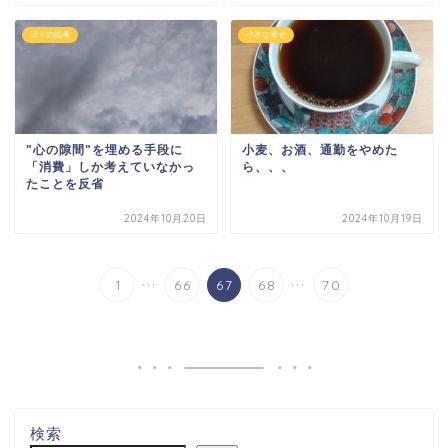
日々の思考
小さな幸せ
"心の隙間"を埋める手段に
小麦、お酒、通勤をやめた
「消費」しか考えていなかっ
ら、、、
たことを反省
2024年10月20日
2024年10月19日
...
...
1
66
67
68
70
検索