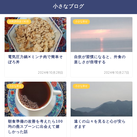
小さなブログ
自動調理器で料理
小さな幸せ
電気圧力鍋✕ミンチ肉で簡単そ
自炊が習慣になると、外食の
ぼろ丼
楽しさが倍増する
2024年10月28日
2024年10月27日
小さな幸せ
小さな幸せ
朝食準備の改善を考えたら100
遠くの山々を見ると心が安ら
均の燕スプーンに出会えて嬉
ぎます
しかった話