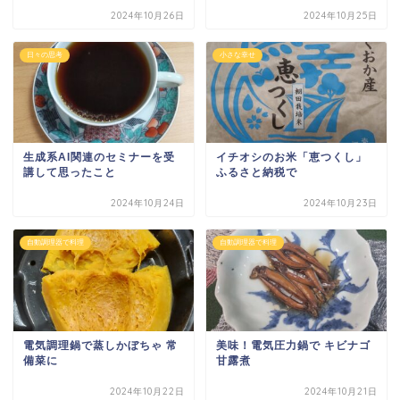
2024年10月26日
2024年10月25日
日々の思考
小さな幸せ
生成系AI関連のセミナーを受
イチオシのお米「恵つくし」
講して思ったこと
ふるさと納税で
2024年10月24日
2024年10月23日
自動調理器で料理
自動調理器で料理
電気調理鍋で蒸しかぼちゃ 常
美味！電気圧力鍋で キビナゴ
備菜に
甘露煮
2024年10月22日
2024年10月21日