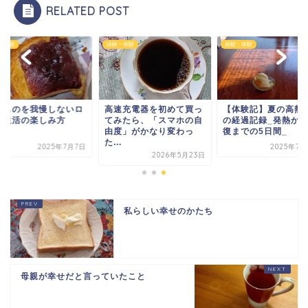
RELATED POST
・体験
経験・体験
経験・体験
いものを我慢しないロ
高速充電器を初めて買っ
【体験記】夏の高熱
ボ生活の楽しみ方
てみたら、「スマホの自
の経過記録_発熱か
由度」がかなり変わっ
復までの5日間_
た...
2025年7月7日
2025年7月
2026年5月23日
私らしい幸せのかたち
母親が幸せだと言っていたこと