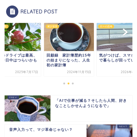
RELATED POST
管理
日々の思考
日々の思考
顧録 家計簿歴約15年
気がつけば、スマホ1つ
午前のドライブは最
始まりになった、人生
で暮らしが回っていた話
でも一日中はつらい
の家計簿
2024年11月15日
2026年4月10日
2025年7
「AIで仕事が減る？そしたら人間、好き
なことしかせんようになるで」
音声入力って、マジ革命じゃない？