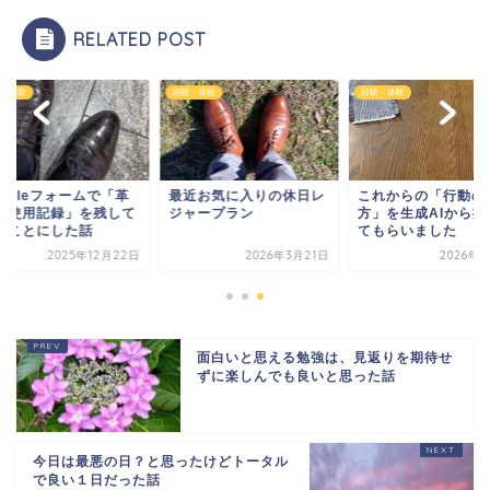
RELATED POST
・体験
経験・体験
経験・体験
ogleフォームで「革
最近お気に入りの休日レ
これからの「行動の
の使用記録」を残して
ジャープラン
方」を生成AIから提
くことにした話
てもらいました
2025年12月22日
2026年3月21日
2026年2
面白いと思える勉強は、見返りを期待せ
ずに楽しんでも良いと思った話
今日は最悪の日？と思ったけどトータル
で良い１日だった話