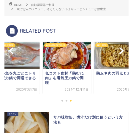
HOME
自動調理器で料理
晩ごはんのメニュー、考えたくない日はカレーとシチューが救世主
RELATED POST
調理器で料理
自動調理器で料理
家計管理
かい魚を丸ごとニトリ
低コスト食材「鶏むね
鶏ムネ肉の弱点と克
気圧力鍋で調理できる
肉」を電気圧力鍋で調
？
理
2025年3月7日
2024年12月11日
2025年6
サバ味噌缶、煮汁だけ別に使うという方
法も