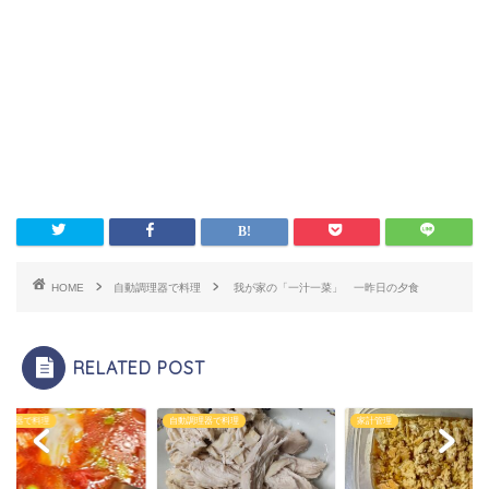
HOME
自動調理器で料理
我が家の「一汁一菜」 一昨日の夕食
RELATED POST
調理器で料理
自動調理器で料理
家計管理