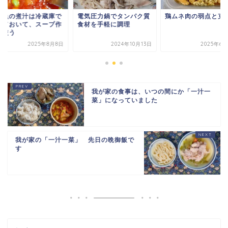
や魚の煮汁は冷蔵庫で
電気圧力鍋でタンパク質
鶏ムネ肉の弱点と克
っておいて、スープ作
食材を手軽に調理
に使う
2025年8月8日
2024年10月13日
2025年6
我が家の食事は、いつの間にか「一汁一
菜」になっていました
我が家の「一汁一菜」 先日の晩御飯で
す