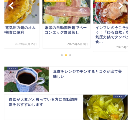
調理器で料理
自動調理器で料理
小さな幸せ
印の自動調理鍋でベー
インフレの今こそ始めよ
ニトリ電気圧力鍋の
ンエッグ野菜蒸し
う！「ゆる自炊」⑤ 電
レツが朝食に便利
気圧力鍋でタンパク質
食...
2025年6月8日
2025年6
2025年1月23日
豆腐をレンジでチンするとコクが出て美
味しい
自炊が大変だと思っている方に自動調理
器をおすすめします