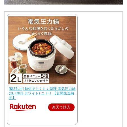
[幅26cm] 時短でらくらく調理 電気圧力鍋
(2L IN03 ホワイト) ニトリ 【玄関先迄納
品】
楽天で購入