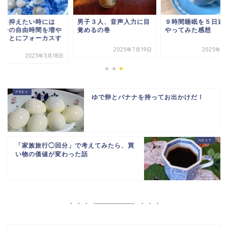
費を抑えたい時には
男子３人、音声入力に目
９時間睡眠を５日連
自分の自由時間を増や
覚めるの巻
やってみた感想
」ことにフォーカスす
.
2025年7月19日
2025年1
2025年3月18日
ゆで卵とバナナを持ってお出かけだ！
「家族旅行◯回分」で考えてみたら、買
い物の価値が変わった話