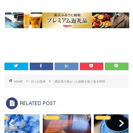
HOME
日々の思考
満足度の高かった経験を振り返る時間
RELATED POST
の思考
日々の思考
日々の思考