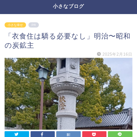
小さなブログ
小さな幸せ
PR
「衣食住は驕る必要なし」明治〜昭和
の炭鉱主
2025年2月16日