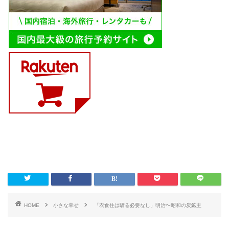
HOME
小さな幸せ
「衣食住は驕る必要なし」明治〜昭和の炭鉱主