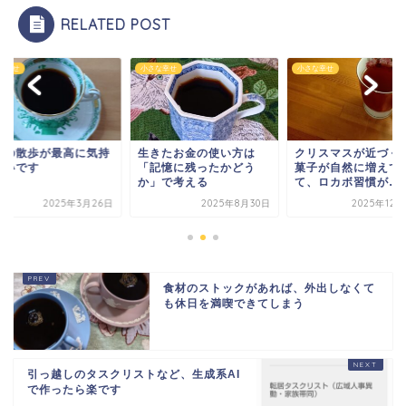
RELATED POST
な幸せ
小さな幸せ
小さな幸せ
きたお金の使い方は
クリスマスが近づくとお
お昼の散歩が最高に
記憶に残ったかどう
菓子が自然に増えてき
ちいいです
」で考える
て、ロカボ習慣が……
2025年8月30日
2025年12月23日
2025年3月
食材のストックがあれば、外出しなくて
も休日を満喫できてしまう
引っ越しのタスクリストなど、生成系AI
で作ったら楽です