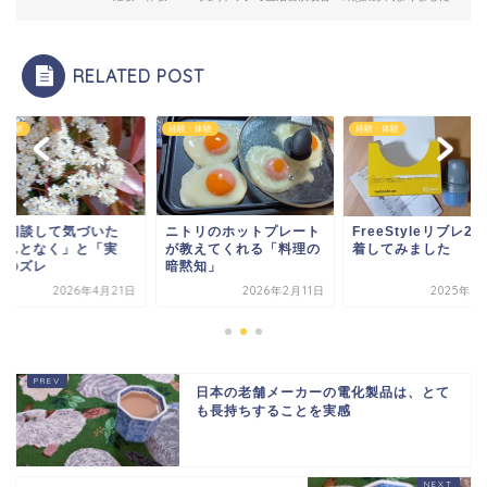
RELATED POST
・体験
経験・体験
経験・体験
トリのホットプレート
FreeStyleリブレ2、装
AIに相談して気づい
教えてくれる「料理の
着してみました
「なんとなく」と「
黙知」
際」のズレ
2026年2月11日
2025年9月11日
2026年4
日本の老舗メーカーの電化製品は、とて
も長持ちすることを実感