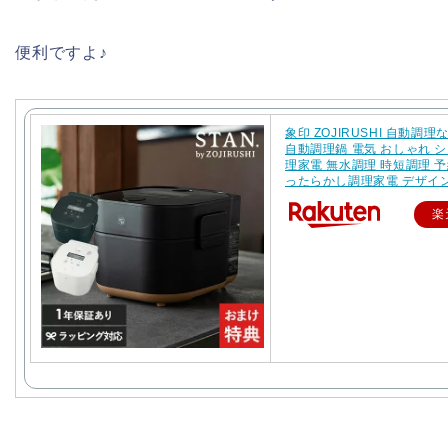
便利ですよ♪
象印 ZOJIRUSHI 自動調理な
自動調理鍋 電気 おしゃれ シ
理家電 無水調理 時短調理 予
ったらかし調理家電 デザイ
楽