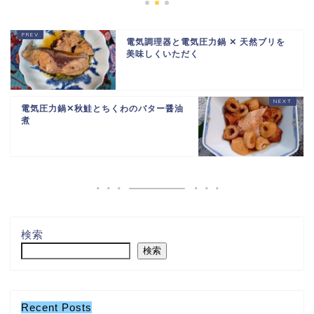
電気調理器と電気圧力鍋 ✕ 天然ブリを
美味しくいただく
電気圧力鍋✕秋鮭とちくわのバター醤油
煮
検索
検索
Recent Posts