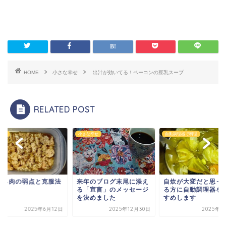
HOME
小さな幸せ
出汁が効いてる！ベーコンの豆乳スープ
RELATED POST
管理
小さな幸せ
自動調理器で料理
ムネ肉の弱点と克服法
来年のブログ末尾に添え
自炊が大変だと思っ
る「宣言」のメッセージ
る方に自動調理器を
を決めました
すめします
2025年6月12日
2025年12月30日
2025年6