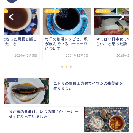
な幸せ
小さな幸せ
小さな幸せ
日の珈琲レシピと、私
やっぱり日本食って美味
70代になった両親と
飲んでいるコーヒー豆
しい、と思った話
て感じたこと
ついて
2024年12月9日
2025年2月25日
2024年1
ニトリの電気圧力鍋でイワシの生姜煮を
作りました
我が家の食事は、いつの間にか「一汁一
菜」になっていました