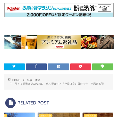
HOME
経験・体験
暑くて運動は億劫なのに、体を動かすと「今日は良い日だった」と思える話
RELATED POST
・体験
経験・体験
経験・体験