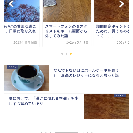
時間もち”の贅沢な過ご
スマートフォンのタスク
期間限定ポイントを
方を、日常に取り入れ
リストをホーム画面から
ために、買うものを
外してみた話
って、、、
2025年11月16日
2026年3月19日
2026年2
なんでもない日にホールケーキを買う
と、最高のレジャーになると思った話
夏に向けて、「暑さに慣れる準備」を少
しずつ始めている話