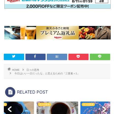
HOME
日々の思考
今日はいい一日だったな、と思えるための「三要素＋1」
RELATED POST
の思考
日々の思考
日々の思考