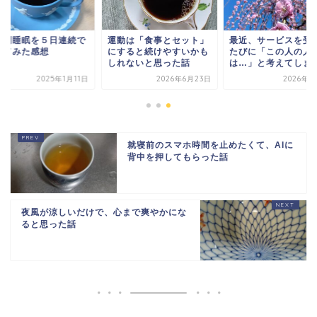
時間睡眠を５日連続で
運動は「食事とセット」
最近、サービスを受
ってみた感想
にすると続けやすいかも
たびに「この人の人
しれないと思った話
は…」と考えてしま
2025年1月11日
2026年6月23日
2026年3
就寝前のスマホ時間を止めたくて、AIに
背中を押してもらった話
夜風が涼しいだけで、心まで爽やかにな
ると思った話