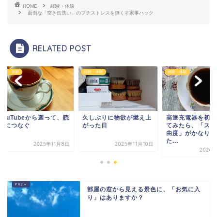
HOME
経験・体験
面倒な「空き缶洗い」のプチストレスを無くす家事ハック
RELATED POST
・体験
経験・体験
経験・体験
uTubeから遡って、読
久しぶりに物欲が燃え上
高速充電器を初めて
につなぐ
がった日
てみたら、「スマホ
由度」がかなり変わ
た...
2025年11月8日
2025年11月10日
2026年5月
部屋の窓から見える景色に、「お気に入
り」はありますか？